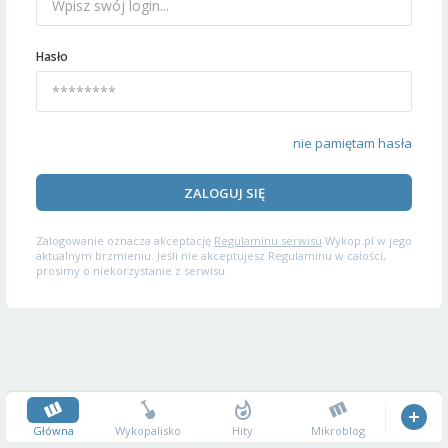
Hasło
nie pamiętam hasła
ZALOGUJ SIĘ
Zalogowanie oznacza akceptację
Regulaminu serwisu
Wykop.pl w jego
aktualnym brzmieniu. Jeśli nie akceptujesz Regulaminu w całości,
prosimy o niekorzystanie z serwisu.
Główna
Wykopalisko
Hity
Mikroblog