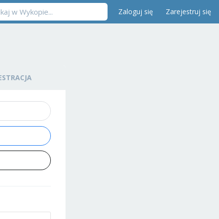
Zaloguj się
Zarejestruj się
ESTRACJA