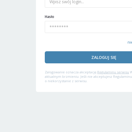
Hasło
ni
ZALOGUJ SIĘ
Zalogowanie oznacza akceptację
Regulaminu serwisu
W
aktualnym brzmieniu. Jeśli nie akceptujesz Regulaminu
o niekorzystanie z serwisu.