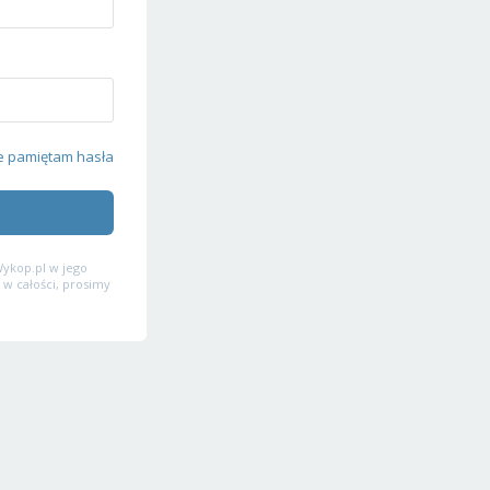
e pamiętam hasła
ykop.pl w jego
 w całości, prosimy