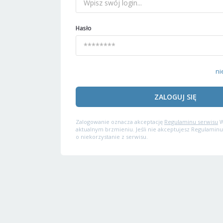
Hasło
ni
ZALOGUJ SIĘ
Zalogowanie oznacza akceptację
Regulaminu serwisu
W
aktualnym brzmieniu. Jeśli nie akceptujesz Regulaminu
o niekorzystanie z serwisu.