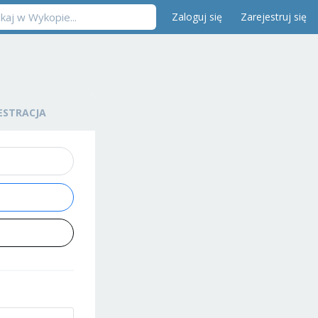
Zaloguj się
Zarejestruj się
ESTRACJA