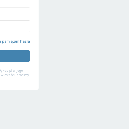
e pamiętam hasła
ykop.pl w jego
 w całości, prosimy