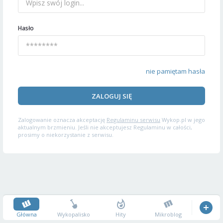
Hasło
nie pamiętam hasła
ZALOGUJ SIĘ
Zalogowanie oznacza akceptację
Regulaminu serwisu
Wykop.pl w jego
aktualnym brzmieniu. Jeśli nie akceptujesz Regulaminu w całości,
prosimy o niekorzystanie z serwisu.
Główna
Wykopalisko
Hity
Mikroblog