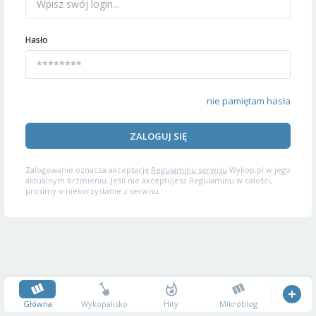
Hasło
nie pamiętam hasła
ZALOGUJ SIĘ
Zalogowanie oznacza akceptację
Regulaminu serwisu
Wykop.pl w jego
aktualnym brzmieniu. Jeśli nie akceptujesz Regulaminu w całości,
prosimy o niekorzystanie z serwisu.
Główna
Wykopalisko
Hity
Mikroblog