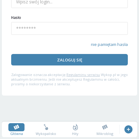
Hasło
nie pamiętam hasła
ZALOGUJ SIĘ
Zalogowanie oznacza akceptację
Regulaminu serwisu
Wykop.pl w jego
aktualnym brzmieniu. Jeśli nie akceptujesz Regulaminu w całości,
prosimy o niekorzystanie z serwisu.
Główna
Wykopalisko
Hity
Mikroblog