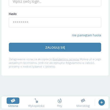
Hasło
nie pamiętam hasła
ZALOGUJ SIĘ
Zalogowanie oznacza akceptację
Regulaminu serwisu
Wykop.pl w jego
aktualnym brzmieniu. Jeśli nie akceptujesz Regulaminu w całości,
prosimy o niekorzystanie z serwisu.
Główna
Wykopalisko
Hity
Mikroblog