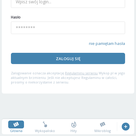
Hasło
nie pamiętam hasła
ZALOGUJ SIĘ
Zalogowanie oznacza akceptację
Regulaminu serwisu
Wykop.pl w jego
aktualnym brzmieniu. Jeśli nie akceptujesz Regulaminu w całości,
prosimy o niekorzystanie z serwisu.
Główna
Wykopalisko
Hity
Mikroblog