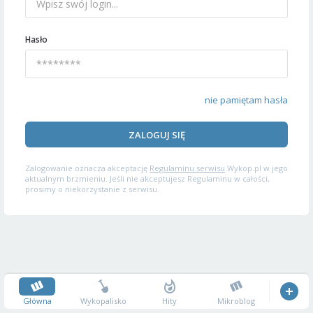
Hasło
nie pamiętam hasła
ZALOGUJ SIĘ
Zalogowanie oznacza akceptację
Regulaminu serwisu
Wykop.pl w jego
aktualnym brzmieniu. Jeśli nie akceptujesz Regulaminu w całości,
prosimy o niekorzystanie z serwisu.
Główna
Wykopalisko
Hity
Mikroblog