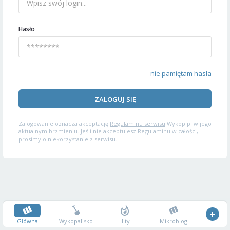
Hasło
nie pamiętam hasła
ZALOGUJ SIĘ
Zalogowanie oznacza akceptację
Regulaminu serwisu
Wykop.pl w jego
aktualnym brzmieniu. Jeśli nie akceptujesz Regulaminu w całości,
prosimy o niekorzystanie z serwisu.
Główna
Wykopalisko
Hity
Mikroblog