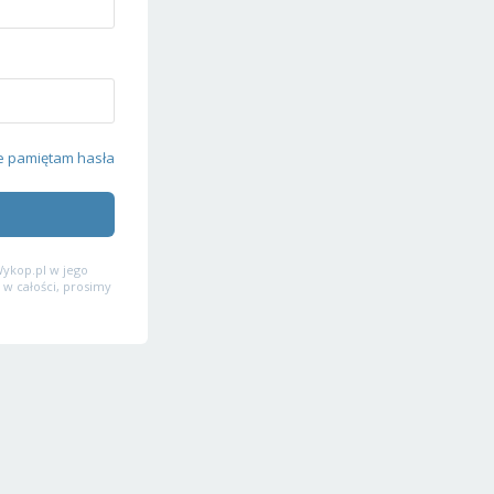
e pamiętam hasła
ykop.pl w jego
 w całości, prosimy