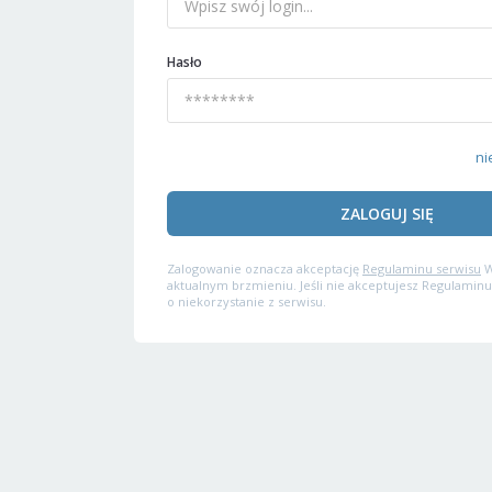
Hasło
ni
ZALOGUJ SIĘ
Zalogowanie oznacza akceptację
Regulaminu serwisu
W
aktualnym brzmieniu. Jeśli nie akceptujesz Regulaminu
o niekorzystanie z serwisu.