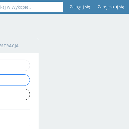
Zaloguj się
Zarejestruj się
ESTRACJA