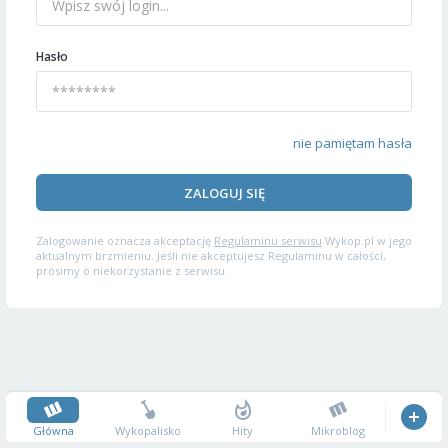
Hasło
nie pamiętam hasła
ZALOGUJ SIĘ
Zalogowanie oznacza akceptację
Regulaminu serwisu
Wykop.pl w jego
aktualnym brzmieniu. Jeśli nie akceptujesz Regulaminu w całości,
prosimy o niekorzystanie z serwisu.
Główna
Wykopalisko
Hity
Mikroblog