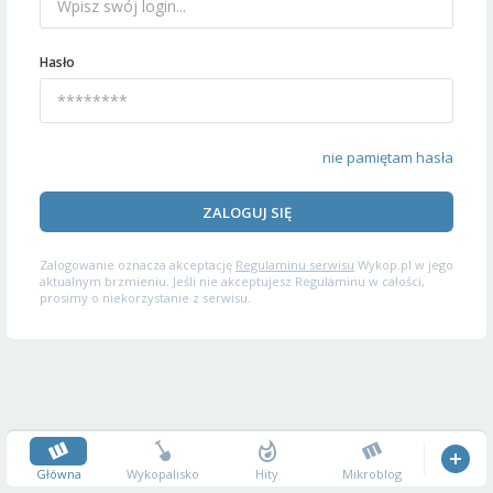
Hasło
nie pamiętam hasła
ZALOGUJ SIĘ
Zalogowanie oznacza akceptację
Regulaminu serwisu
Wykop.pl w jego
aktualnym brzmieniu. Jeśli nie akceptujesz Regulaminu w całości,
prosimy o niekorzystanie z serwisu.
Główna
Wykopalisko
Hity
Mikroblog