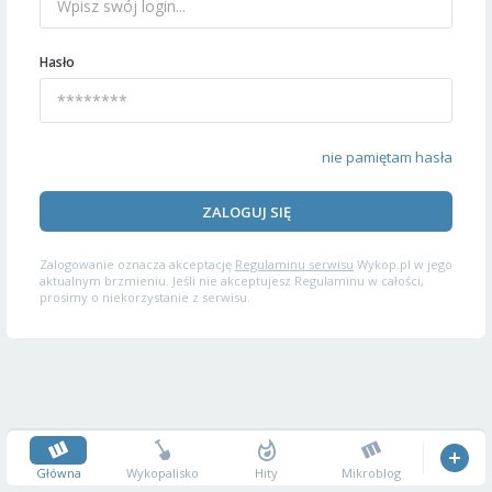
Hasło
nie pamiętam hasła
ZALOGUJ SIĘ
Zalogowanie oznacza akceptację
Regulaminu serwisu
Wykop.pl w jego
aktualnym brzmieniu. Jeśli nie akceptujesz Regulaminu w całości,
prosimy o niekorzystanie z serwisu.
Główna
Wykopalisko
Hity
Mikroblog