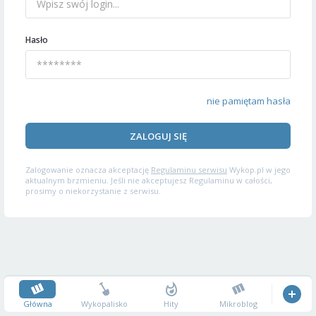
Hasło
nie pamiętam hasła
ZALOGUJ SIĘ
Zalogowanie oznacza akceptację
Regulaminu serwisu
Wykop.pl w jego
aktualnym brzmieniu. Jeśli nie akceptujesz Regulaminu w całości,
prosimy o niekorzystanie z serwisu.
Główna
Wykopalisko
Hity
Mikroblog