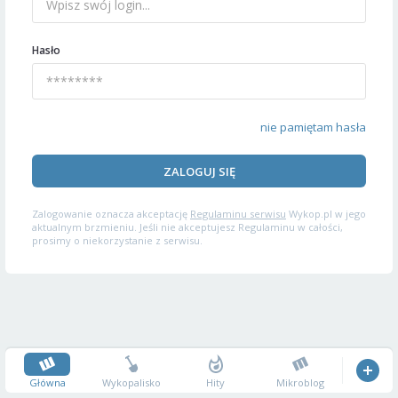
Hasło
nie pamiętam hasła
ZALOGUJ SIĘ
Zalogowanie oznacza akceptację
Regulaminu serwisu
Wykop.pl w jego
aktualnym brzmieniu. Jeśli nie akceptujesz Regulaminu w całości,
prosimy o niekorzystanie z serwisu.
Główna
Wykopalisko
Hity
Mikroblog