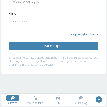
Hasło
nie pamiętam hasła
ZALOGUJ SIĘ
Zalogowanie oznacza akceptację
Regulaminu serwisu
Wykop.pl w jego
aktualnym brzmieniu. Jeśli nie akceptujesz Regulaminu w całości,
prosimy o niekorzystanie z serwisu.
Główna
Wykopalisko
Hity
Mikroblog