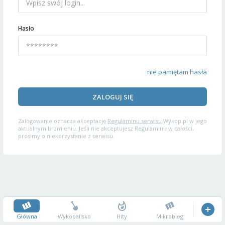
Hasło
nie pamiętam hasła
ZALOGUJ SIĘ
Zalogowanie oznacza akceptację
Regulaminu serwisu
Wykop.pl w jego
aktualnym brzmieniu. Jeśli nie akceptujesz Regulaminu w całości,
prosimy o niekorzystanie z serwisu.
Główna
Wykopalisko
Hity
Mikroblog