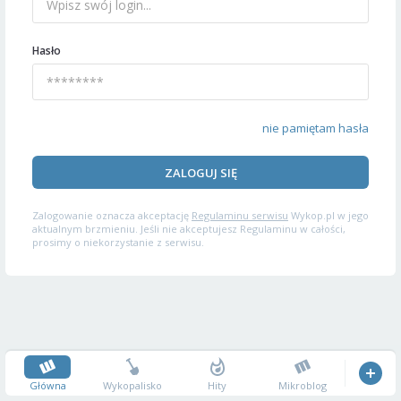
Hasło
nie pamiętam hasła
ZALOGUJ SIĘ
Zalogowanie oznacza akceptację
Regulaminu serwisu
Wykop.pl w jego
aktualnym brzmieniu. Jeśli nie akceptujesz Regulaminu w całości,
prosimy o niekorzystanie z serwisu.
Główna
Wykopalisko
Hity
Mikroblog