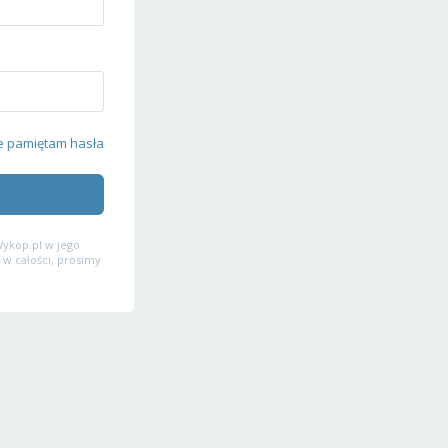
e pamiętam hasła
ykop.pl w jego
 w całości, prosimy