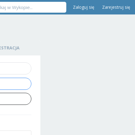
Zaloguj się
Zarejestruj się
ESTRACJA