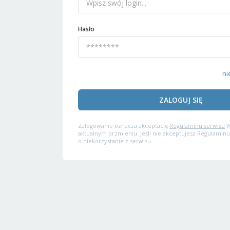
Hasło
ni
ZALOGUJ SIĘ
Zalogowanie oznacza akceptację
Regulaminu serwisu
W
aktualnym brzmieniu. Jeśli nie akceptujesz Regulaminu
o niekorzystanie z serwisu.