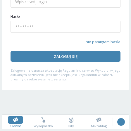
Hasło
nie pamiętam hasła
ZALOGUJ SIĘ
Zalogowanie oznacza akceptację
Regulaminu serwisu
Wykop.pl w jego
aktualnym brzmieniu. Jeśli nie akceptujesz Regulaminu w całości,
prosimy o niekorzystanie z serwisu.
Główna
Wykopalisko
Hity
Mikroblog