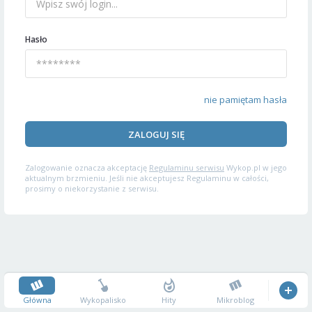
Hasło
nie pamiętam hasła
ZALOGUJ SIĘ
Zalogowanie oznacza akceptację
Regulaminu serwisu
Wykop.pl w jego
aktualnym brzmieniu. Jeśli nie akceptujesz Regulaminu w całości,
prosimy o niekorzystanie z serwisu.
Główna
Wykopalisko
Hity
Mikroblog