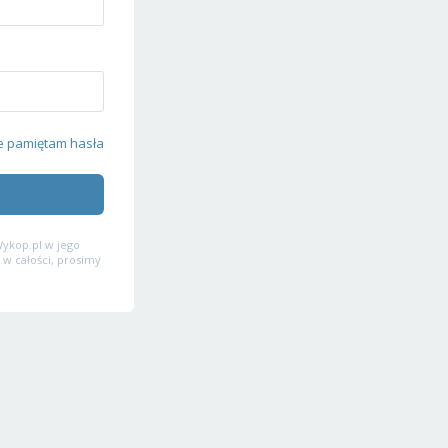
e pamiętam hasła
ykop.pl w jego
 w całości, prosimy