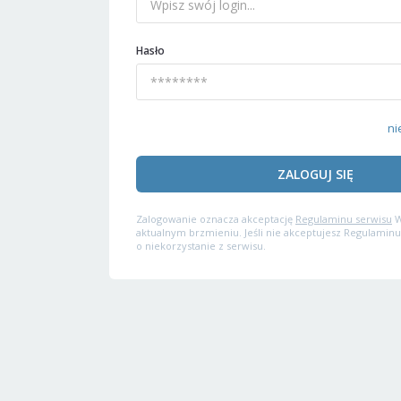
Hasło
ni
ZALOGUJ SIĘ
Zalogowanie oznacza akceptację
Regulaminu serwisu
W
aktualnym brzmieniu. Jeśli nie akceptujesz Regulaminu
o niekorzystanie z serwisu.