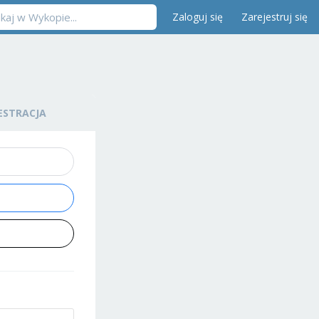
Zaloguj się
Zarejestruj się
ESTRACJA