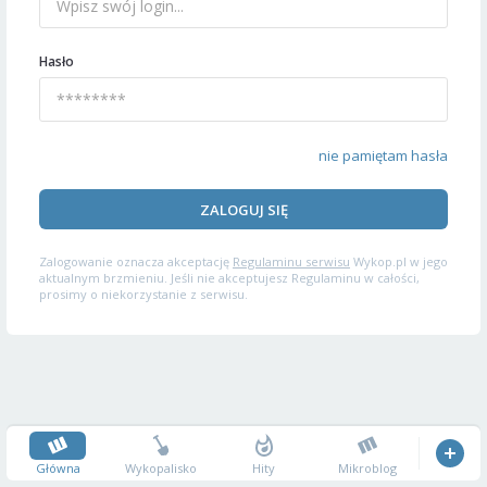
Hasło
nie pamiętam hasła
ZALOGUJ SIĘ
Zalogowanie oznacza akceptację
Regulaminu serwisu
Wykop.pl w jego
aktualnym brzmieniu. Jeśli nie akceptujesz Regulaminu w całości,
prosimy o niekorzystanie z serwisu.
Główna
Wykopalisko
Hity
Mikroblog