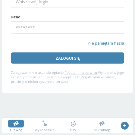
Hasło
nie pamiętam hasła
ZALOGUJ SIĘ
Zalogowanie oznacza akceptację
Regulaminu serwisu
Wykop.pl w jego
aktualnym brzmieniu. Jeśli nie akceptujesz Regulaminu w całości,
prosimy o niekorzystanie z serwisu.
Główna
Wykopalisko
Hity
Mikroblog