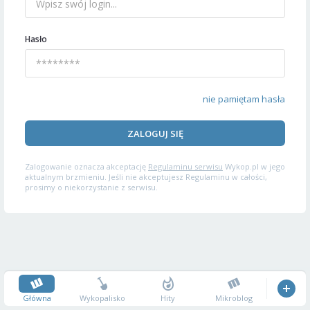
Hasło
nie pamiętam hasła
ZALOGUJ SIĘ
Zalogowanie oznacza akceptację
Regulaminu serwisu
Wykop.pl w jego
aktualnym brzmieniu. Jeśli nie akceptujesz Regulaminu w całości,
prosimy o niekorzystanie z serwisu.
Główna
Wykopalisko
Hity
Mikroblog