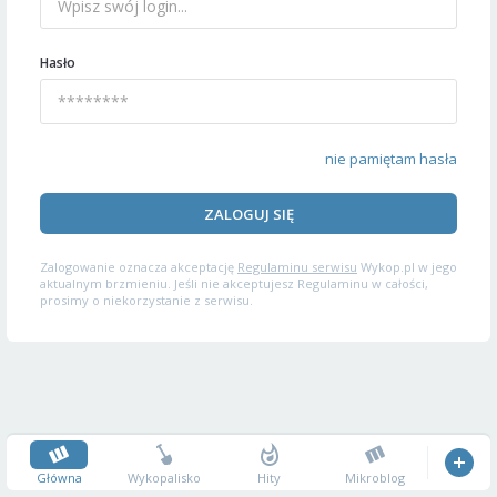
Hasło
nie pamiętam hasła
ZALOGUJ SIĘ
Zalogowanie oznacza akceptację
Regulaminu serwisu
Wykop.pl w jego
aktualnym brzmieniu. Jeśli nie akceptujesz Regulaminu w całości,
prosimy o niekorzystanie z serwisu.
Główna
Wykopalisko
Hity
Mikroblog