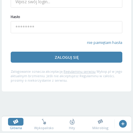
Hasło
nie pamiętam hasła
ZALOGUJ SIĘ
Zalogowanie oznacza akceptację
Regulaminu serwisu
Wykop.pl w jego
aktualnym brzmieniu. Jeśli nie akceptujesz Regulaminu w całości,
prosimy o niekorzystanie z serwisu.
Główna
Wykopalisko
Hity
Mikroblog