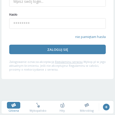
Hasło
nie pamiętam hasła
ZALOGUJ SIĘ
Zalogowanie oznacza akceptację
Regulaminu serwisu
Wykop.pl w jego
aktualnym brzmieniu. Jeśli nie akceptujesz Regulaminu w całości,
prosimy o niekorzystanie z serwisu.
Główna
Wykopalisko
Hity
Mikroblog