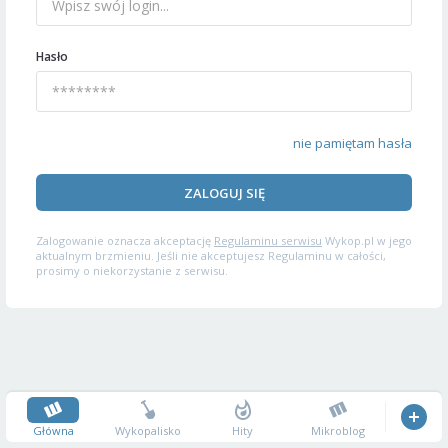
Hasło
nie pamiętam hasła
ZALOGUJ SIĘ
Zalogowanie oznacza akceptację
Regulaminu serwisu
Wykop.pl w jego
aktualnym brzmieniu. Jeśli nie akceptujesz Regulaminu w całości,
prosimy o niekorzystanie z serwisu.
Główna
Wykopalisko
Hity
Mikroblog