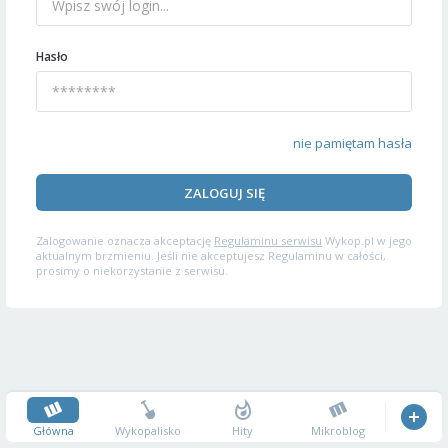
Hasło
nie pamiętam hasła
ZALOGUJ SIĘ
Zalogowanie oznacza akceptację
Regulaminu serwisu
Wykop.pl w jego
aktualnym brzmieniu. Jeśli nie akceptujesz Regulaminu w całości,
prosimy o niekorzystanie z serwisu.
Główna
Wykopalisko
Hity
Mikroblog