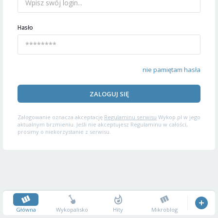
Hasło
nie pamiętam hasła
ZALOGUJ SIĘ
Zalogowanie oznacza akceptację
Regulaminu serwisu
Wykop.pl w jego
aktualnym brzmieniu. Jeśli nie akceptujesz Regulaminu w całości,
prosimy o niekorzystanie z serwisu.
Główna
Wykopalisko
Hity
Mikroblog