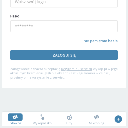
Hasło
nie pamiętam hasła
ZALOGUJ SIĘ
Zalogowanie oznacza akceptację
Regulaminu serwisu
Wykop.pl w jego
aktualnym brzmieniu. Jeśli nie akceptujesz Regulaminu w całości,
prosimy o niekorzystanie z serwisu.
Główna
Wykopalisko
Hity
Mikroblog