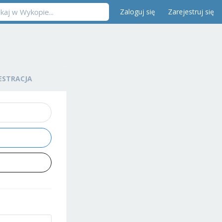
Zaloguj się
Zarejestruj się
ESTRACJA