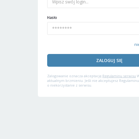
Hasło
ni
ZALOGUJ SIĘ
Zalogowanie oznacza akceptację
Regulaminu serwisu
W
aktualnym brzmieniu. Jeśli nie akceptujesz Regulaminu
o niekorzystanie z serwisu.