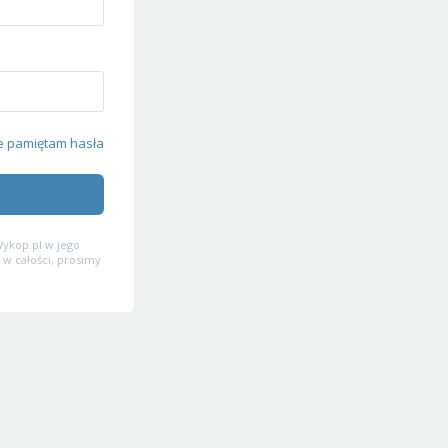
e pamiętam hasła
ykop.pl w jego
 w całości, prosimy