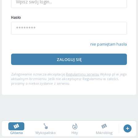
Hasło
nie pamiętam hasła
ZALOGUJ SIĘ
Zalogowanie oznacza akceptację
Regulaminu serwisu
Wykop.pl w jego
aktualnym brzmieniu. Jeśli nie akceptujesz Regulaminu w całości,
prosimy o niekorzystanie z serwisu.
Główna
Wykopalisko
Hity
Mikroblog