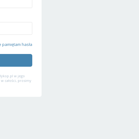
e pamiętam hasła
ykop.pl w jego
 w całości, prosimy