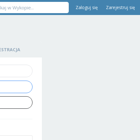
Zaloguj się
Zarejestruj się
ESTRACJA