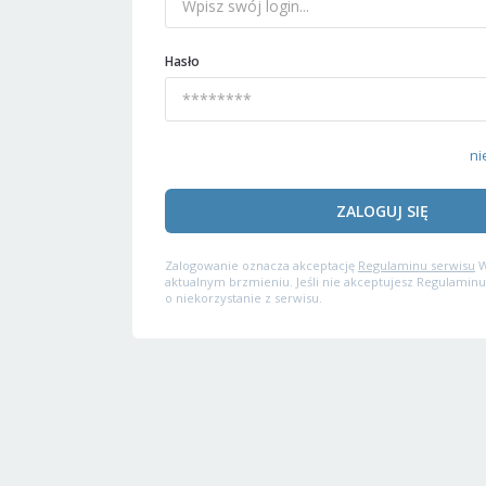
Hasło
ni
ZALOGUJ SIĘ
Zalogowanie oznacza akceptację
Regulaminu serwisu
W
aktualnym brzmieniu. Jeśli nie akceptujesz Regulaminu
o niekorzystanie z serwisu.