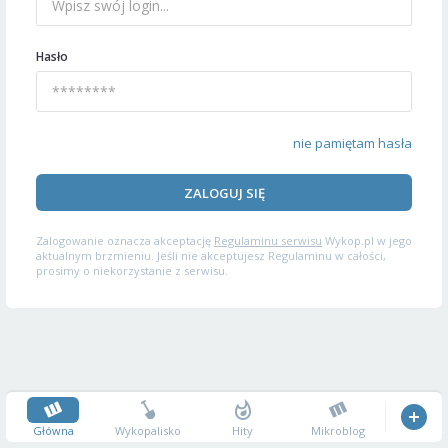
Hasło
nie pamiętam hasła
ZALOGUJ SIĘ
Zalogowanie oznacza akceptację
Regulaminu serwisu
Wykop.pl w jego
aktualnym brzmieniu. Jeśli nie akceptujesz Regulaminu w całości,
prosimy o niekorzystanie z serwisu.
Główna
Wykopalisko
Hity
Mikroblog