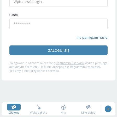
Hasło
nie pamiętam hasła
ZALOGUJ SIĘ
Zalogowanie oznacza akceptację
Regulaminu serwisu
Wykop.pl w jego
aktualnym brzmieniu. Jeśli nie akceptujesz Regulaminu w całości,
prosimy o niekorzystanie z serwisu.
Główna
Wykopalisko
Hity
Mikroblog