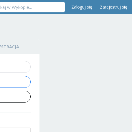
Zaloguj się
Zarejestruj się
ESTRACJA