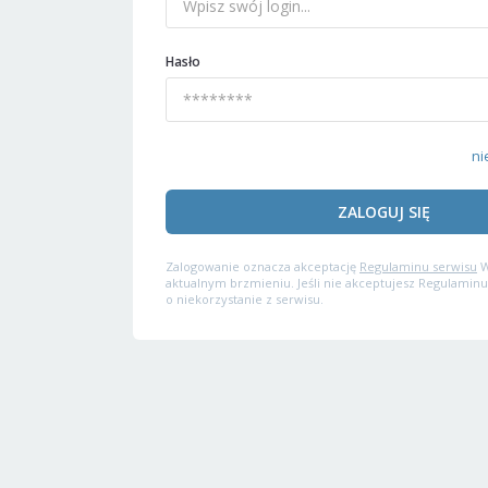
Hasło
ni
ZALOGUJ SIĘ
Zalogowanie oznacza akceptację
Regulaminu serwisu
W
aktualnym brzmieniu. Jeśli nie akceptujesz Regulaminu
o niekorzystanie z serwisu.