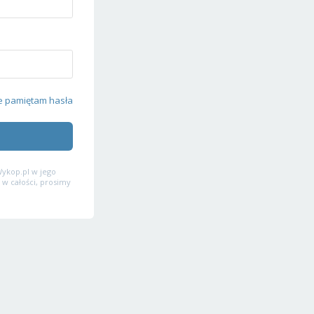
e pamiętam hasła
ykop.pl w jego
 w całości, prosimy