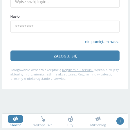
Hasło
nie pamiętam hasła
ZALOGUJ SIĘ
Zalogowanie oznacza akceptację
Regulaminu serwisu
Wykop.pl w jego
aktualnym brzmieniu. Jeśli nie akceptujesz Regulaminu w całości,
prosimy o niekorzystanie z serwisu.
Główna
Wykopalisko
Hity
Mikroblog