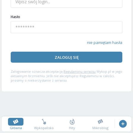
Hasło
nie pamiętam hasła
ZALOGUJ SIĘ
Zalogowanie oznacza akceptację
Regulaminu serwisu
Wykop.pl w jego
aktualnym brzmieniu. Jeśli nie akceptujesz Regulaminu w całości,
prosimy o niekorzystanie z serwisu.
Główna
Wykopalisko
Hity
Mikroblog