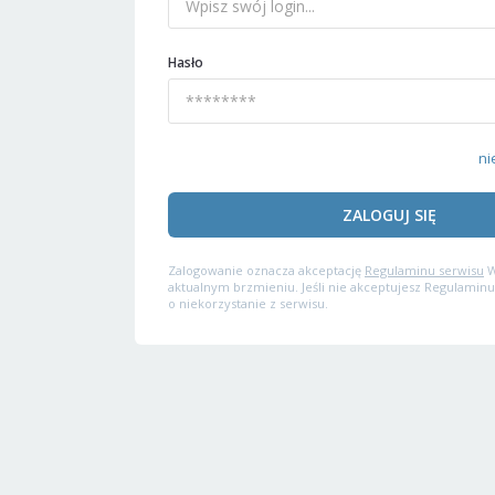
Hasło
ni
ZALOGUJ SIĘ
Zalogowanie oznacza akceptację
Regulaminu serwisu
W
aktualnym brzmieniu. Jeśli nie akceptujesz Regulaminu
o niekorzystanie z serwisu.