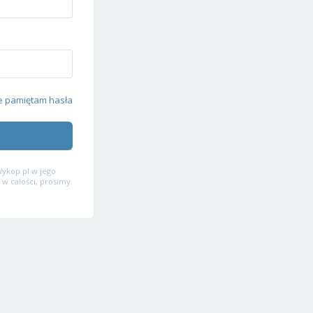
e pamiętam hasła
ykop.pl w jego
 w całości, prosimy