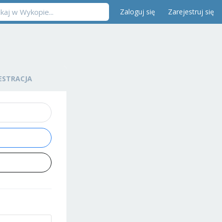
Zaloguj się
Zarejestruj się
ESTRACJA