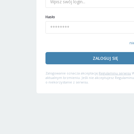
Hasło
ni
ZALOGUJ SIĘ
Zalogowanie oznacza akceptację
Regulaminu serwisu
W
aktualnym brzmieniu. Jeśli nie akceptujesz Regulaminu
o niekorzystanie z serwisu.