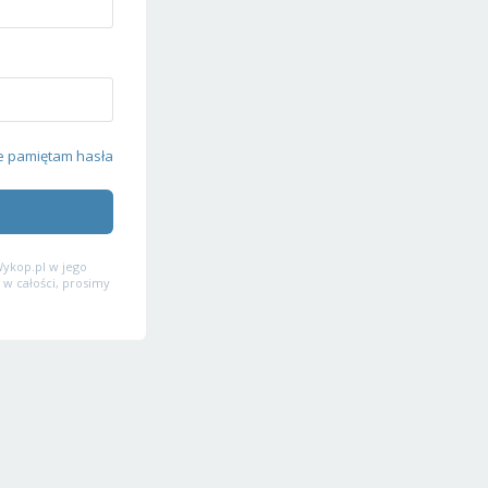
e pamiętam hasła
ykop.pl w jego
 w całości, prosimy