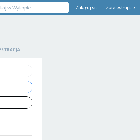
Zaloguj się
Zarejestruj się
ESTRACJA