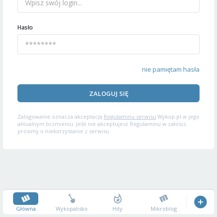
Hasło
nie pamiętam hasła
ZALOGUJ SIĘ
Zalogowanie oznacza akceptację
Regulaminu serwisu
Wykop.pl w jego
aktualnym brzmieniu. Jeśli nie akceptujesz Regulaminu w całości,
prosimy o niekorzystanie z serwisu.
Główna
Wykopalisko
Hity
Mikroblog