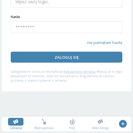
Hasło
nie pamiętam hasła
ZALOGUJ SIĘ
Zalogowanie oznacza akceptację
Regulaminu serwisu
Wykop.pl w jego
aktualnym brzmieniu. Jeśli nie akceptujesz Regulaminu w całości,
prosimy o niekorzystanie z serwisu.
Główna
Wykopalisko
Hity
Mikroblog