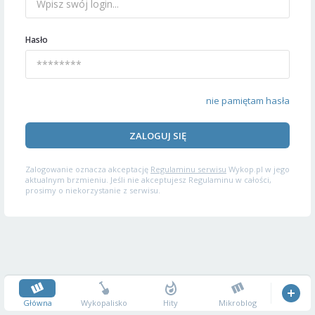
Hasło
nie pamiętam hasła
ZALOGUJ SIĘ
Zalogowanie oznacza akceptację
Regulaminu serwisu
Wykop.pl w jego
aktualnym brzmieniu. Jeśli nie akceptujesz Regulaminu w całości,
prosimy o niekorzystanie z serwisu.
Główna
Wykopalisko
Hity
Mikroblog