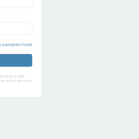
e pamiętam hasła
ykop.pl w jego
 w całości, prosimy