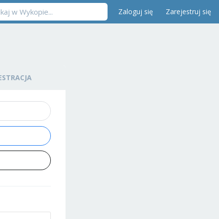
Zaloguj się
Zarejestruj się
ESTRACJA