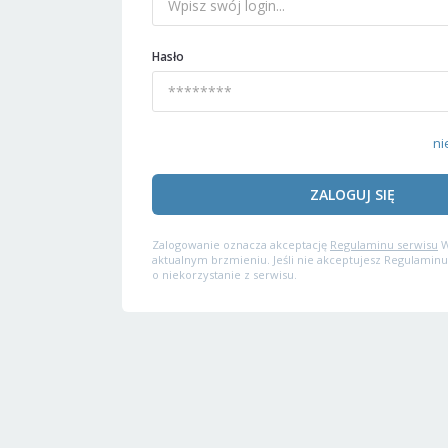
Hasło
ni
ZALOGUJ SIĘ
Zalogowanie oznacza akceptację
Regulaminu serwisu
W
aktualnym brzmieniu. Jeśli nie akceptujesz Regulaminu
o niekorzystanie z serwisu.