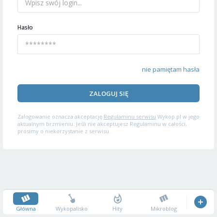
Hasło
nie pamiętam hasła
ZALOGUJ SIĘ
Zalogowanie oznacza akceptację
Regulaminu serwisu
Wykop.pl w jego
aktualnym brzmieniu. Jeśli nie akceptujesz Regulaminu w całości,
prosimy o niekorzystanie z serwisu.
Główna
Wykopalisko
Hity
Mikroblog