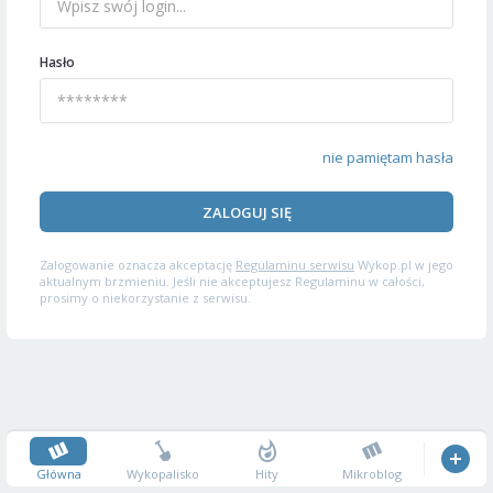
Hasło
nie pamiętam hasła
ZALOGUJ SIĘ
Zalogowanie oznacza akceptację
Regulaminu serwisu
Wykop.pl w jego
aktualnym brzmieniu. Jeśli nie akceptujesz Regulaminu w całości,
prosimy o niekorzystanie z serwisu.
Główna
Wykopalisko
Hity
Mikroblog