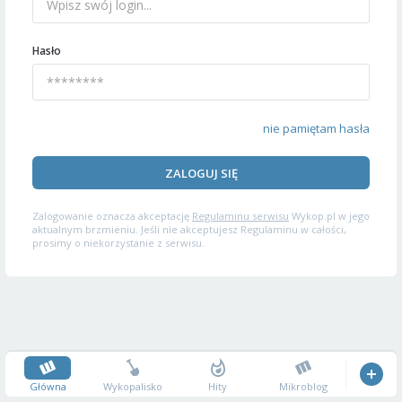
Hasło
nie pamiętam hasła
ZALOGUJ SIĘ
Zalogowanie oznacza akceptację
Regulaminu serwisu
Wykop.pl w jego
aktualnym brzmieniu. Jeśli nie akceptujesz Regulaminu w całości,
prosimy o niekorzystanie z serwisu.
Główna
Wykopalisko
Hity
Mikroblog